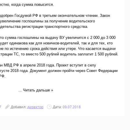
естно, когда сумма повысится.
одобрен Госдумой РФ в третьем окончательном чтении. Закон
 увеличение госпошлины за получение водительского
детельства регистрации транспортного средства.
что сумма госпошлины на выдачу ВУ увеличится с 2 000 до 3 000
удет одинакова как для новичков-водителей, так и для тех, кто
ие по истечению срока действия или утере. Что касается выдачи
трации ТС, то вместо 500 рублей водитель заплатит 1 500 рублей.
н МВД РФ в апреле 2018 года. Проект вступит в силу
вгусте 2018 года. Документ должен пройти через Совет Федерации
РФ.
...
Читать дальше »
7
Добавил:
директор
Дата:
09.07.2018