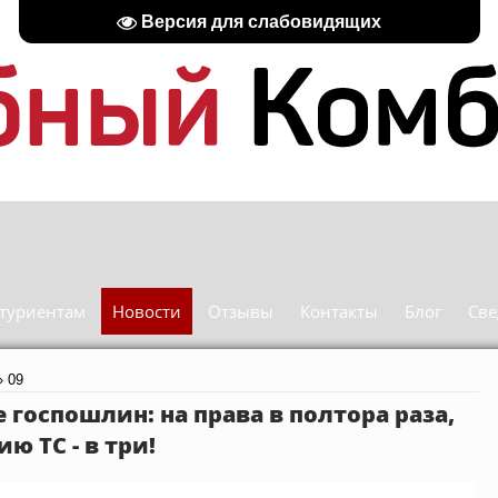
Версия для слабовидящих
туриентам
Новости
Отзывы
Контакты
Блог
Све
»
09
госпошлин: на права в полтора раза,
ю ТС - в три!