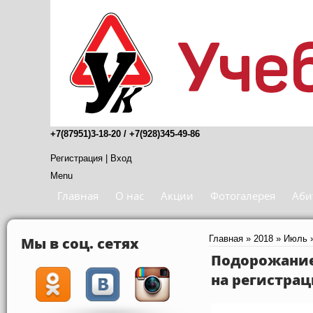
+7(87951)3-18-20 / +7(928)345-49-86
Регистрация
|
Вход
Menu
Главная
О нас
Акции
Фотогалерея
Аби
Мы в соц. сетях
Главная
»
2018
»
Июль
Подорожание 
на регистраци