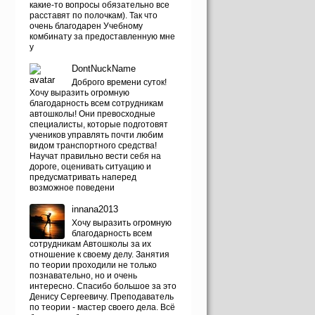
какие-то вопросы обязательно все
расставят по полочкам). Так что
очень благодарен Учебному
комбинату за предоставленную мне
у
DontNuckName
Доброго времени суток!
Хочу выразить огромную
благодарность всем сотрудникам
автошколы! Они превосходные
специалисты, которые подготовят
учеников управлять почти любим
видом транспортного средства!
Научат правильно вести себя на
дороге, оценивать ситуацию и
предусматривать наперед
возможное поведени
innana2013
Хочу выразить огромную
благодарность всем
сотрудникам Автошколы за их
отношение к своему делу. Занятия
по теории проходили не только
познавательно, но и очень
интересно. Спасибо большое за это
Денису Сергеевичу. Преподаватель
по теории - мастер своего дела. Всё