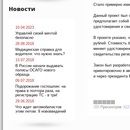
Стало примерно изв
Новости
Данный проект был 
предполагает собой
удостоверения и сви
10.04.2023
Управляй своей мечтой
безопасно
В проекте указано, 
рублей. Стоимость б
28.08.2018
меняет удостоверен
Медицинская справка для
водителя: что нужно знать?
свидетельства регис
13.07.2018
Закон был разработа
В России начали выдавать
полисы ОСАГО нового
ориентировочно в а
образца
и через президента 
09.07.2018
Подорожание госпошлин: на
права в полтора раза, на
регистрацию ТС - в три!
29.06.2018
Просмотров:
322
Что ждет автомобилистов
этим летом: 9 нововведений