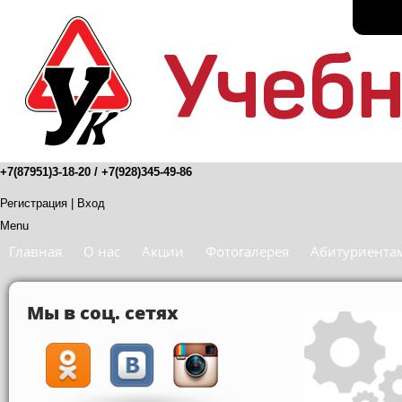
+7(87951)3-18-20 / +7(928)345-49-86
Регистрация
|
Вход
Menu
Главная
О нас
Акции
Фотогалерея
Абитуриента
Мы в соц. сетях