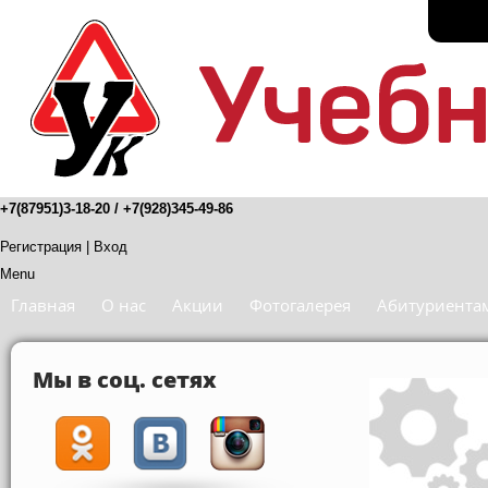
+7(87951)3-18-20 / +7(928)345-49-86
Регистрация
|
Вход
Menu
Главная
О нас
Акции
Фотогалерея
Абитуриента
Мы в соц. сетях