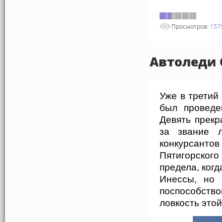
Просмотров:
157
Автоледи 
Уже в третий
был проведе
Девять прекр
за звание л
конкурсантов
Пятигорског
предела, ког
Инессы, но
поспособств
ловкость это