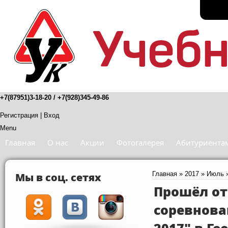
+7(87951)3-18-20 / +7(928)345-49-86
Регистрация
|
Вход
Menu
Главная
О нас
Акции
Фотогалерея
Абитуриента
Мы в соц. сетях
Главная
»
2017
»
Июль
Прошёл от
соревнова