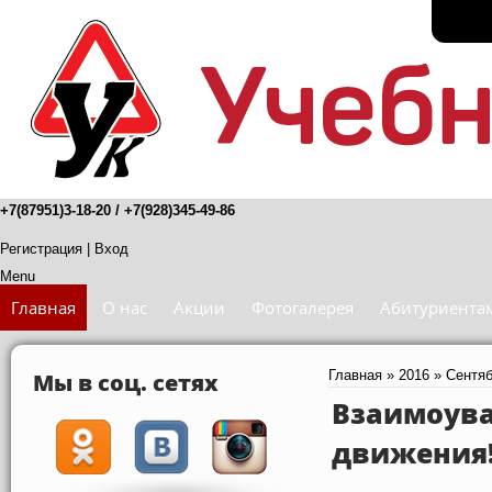
+7(87951)3-18-20 / +7(928)345-49-86
Регистрация
|
Вход
Menu
Главная
О нас
Акции
Фотогалерея
Абитуриента
Мы в соц. сетях
Главная
»
2016
»
Сентя
Взаимоува
движения