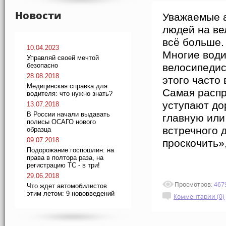
Новости
Уважаемые а
людей на ве
всё больше
10.04.2023
Многие води
Управляй своей мечтой
безопасно
велосипедис
28.08.2018
этого часто
Медицинская справка для
Самая распр
водителя: что нужно знать?
уступают до
13.07.2018
В России начали выдавать
главную или
полисы ОСАГО нового
встречного 
образца
09.07.2018
проскочить»
Подорожание госпошлин: на
права в полтора раза, на
регистрацию ТС - в три!
29.06.2018
Просмотров:
467
Что ждет автомобилистов
этим летом: 9 нововведений
Комментарии (0)