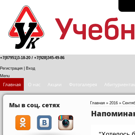
+7(87951)3-18-20 / +7(928)345-49-86
Регистрация
|
Вход
Menu
Главная
О нас
Акции
Фотогалерея
Абитуриента
Мы в соц. сетях
Главная
»
2016
»
Сентя
Напомина
"Хотелось бы