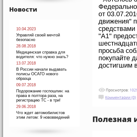
Федеральног
Новости
от 03.07.20
движения" 
средствами 
10.04.2023
"A1"
предос
Управляй своей мечтой
безопасно
шестнадцати
28.08.2018
просьба соб
Медицинская справка для
покупайте 
водителя: что нужно знать?
13.07.2018
достигшим 
В России начали выдавать
полисы ОСАГО нового
образца
09.07.2018
Просмотров:
102
Подорожание госпошлин: на
права в полтора раза, на
Комментарии (0)
регистрацию ТС - в три!
29.06.2018
Что ждет автомобилистов
Полезная 
этим летом: 9 нововведений